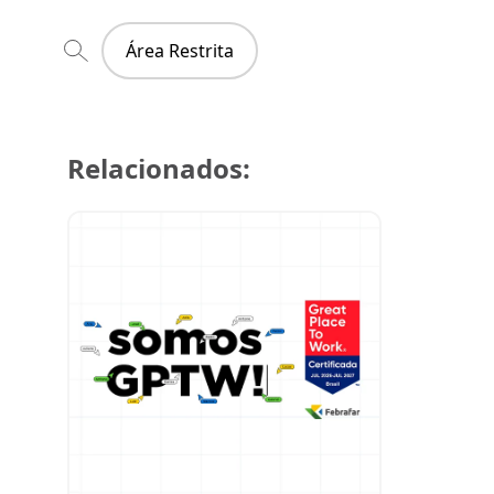
Área Restrita
Relacionados:
29 de julh
Super Cre