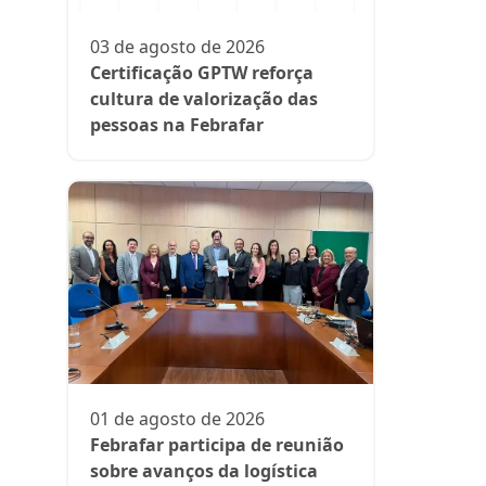
participa
fase da es
03 de agosto de 2026
Rede Supe
Certificação GPTW reforça
cultura de valorização das
pessoas na Febrafar
21 de julh
Farmácia
protagon
01 de agosto de 2026
suplemen
Febrafar participa de reunião
sobre avanços da logística