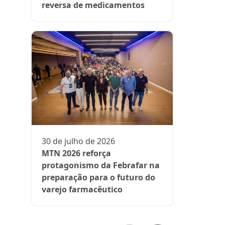
reversa de medicamentos
13 de julh
President
participa 
comenta d
30 de julho de 2026
aos medi
MTN 2026 reforça
protagonismo da Febrafar na
preparação para o futuro do
varejo farmacêutico