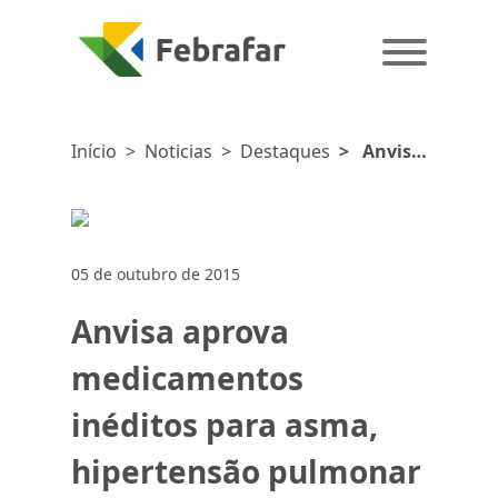
Início
>
Noticias
>
Destaques
>
Anvisa
aprova
medicamentos
inéditos
para
05 de outubro de 2015
asma,
hipertensão
Anvisa aprova
pulmonar
e tumor
medicamentos
cerebral
inéditos para asma,
hipertensão pulmonar