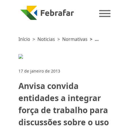
Início
>
Noticias
>
Normativas
>
Anvisa
convida
entidades
a integrar
17 de janeiro de 2013
força de
trabalho
Anvisa convida
para
discussões
entidades a integrar
sobre o
força de trabalho para
uso
racional
discussões sobre o uso
de