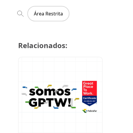
Área Restrita
Relacionados:
29 de julh
Super Cre