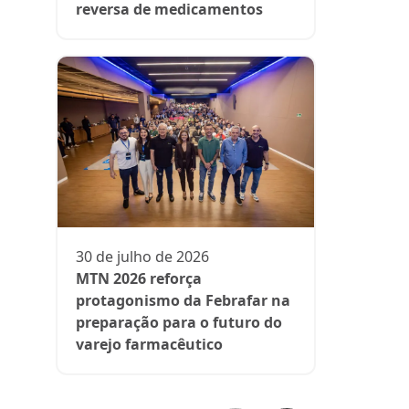
reversa de medicamentos
13 de julh
President
participa 
comenta d
30 de julho de 2026
aos medi
MTN 2026 reforça
protagonismo da Febrafar na
preparação para o futuro do
varejo farmacêutico