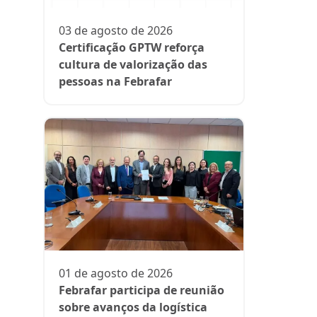
participa
fase da es
03 de agosto de 2026
Rede Supe
Certificação GPTW reforça
cultura de valorização das
pessoas na Febrafar
21 de julh
Farmácia
protagon
01 de agosto de 2026
suplemen
Febrafar participa de reunião
sobre avanços da logística