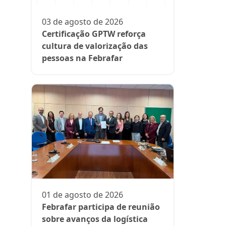
participa
fase da es
03 de agosto de 2026
Rede Supe
Certificação GPTW reforça
cultura de valorização das
pessoas na Febrafar
21 de julh
Farmácia
protagon
01 de agosto de 2026
suplemen
Febrafar participa de reunião
sobre avanços da logística