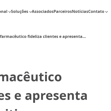
onal
Soluções
Associados
Parceiros
Notícias
Contato
 farmacêutico fideliza clientes e apresenta
itivos
rmacêutico
tes e apresenta