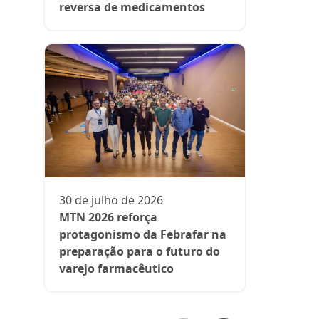
reversa de medicamentos
13 de julh
President
participa 
comenta d
30 de julho de 2026
aos medi
MTN 2026 reforça
protagonismo da Febrafar na
preparação para o futuro do
varejo farmacêutico