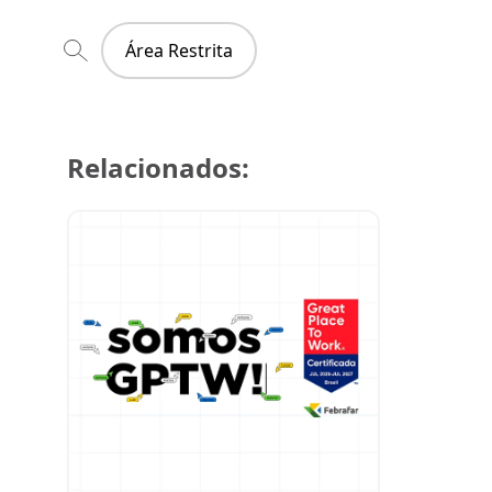
Área Restrita
Relacionados:
29 de julh
Super Cre