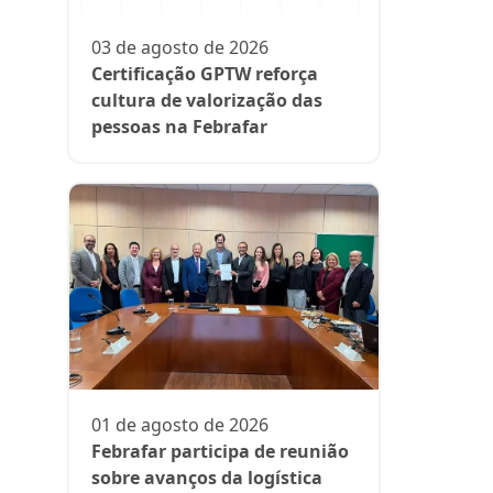
participa
fase da es
03 de agosto de 2026
Rede Supe
Certificação GPTW reforça
cultura de valorização das
pessoas na Febrafar
21 de julh
Farmácia
protagon
01 de agosto de 2026
suplemen
Febrafar participa de reunião
sobre avanços da logística