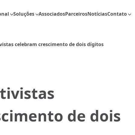
onal
Soluções
Associados
Parceiros
Notícias
Contato
vistas celebram crescimento de dois dígitos
tivistas
scimento de dois