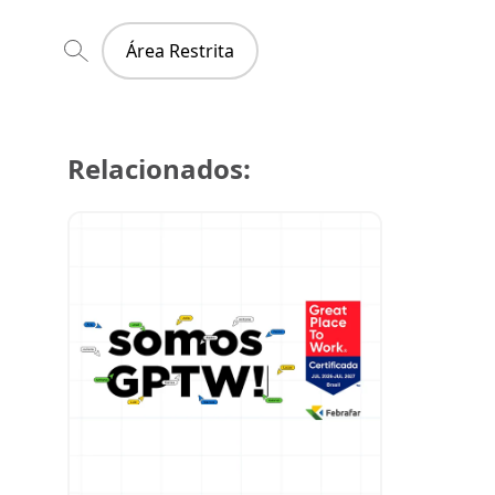
Área Restrita
Relacionados:
29 de julh
Super Cre