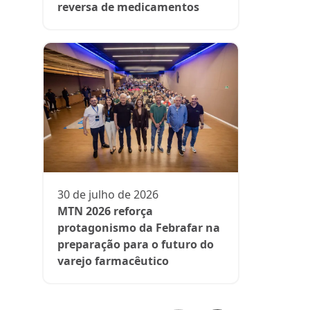
reversa de medicamentos
13 de julh
President
participa 
comenta d
30 de julho de 2026
aos medi
MTN 2026 reforça
protagonismo da Febrafar na
preparação para o futuro do
varejo farmacêutico