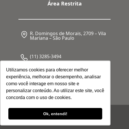
Área Restrita
R. Domingos de Morais, 2709 – Vila
Mariana – São Paulo
(11) 3285-3494
Utilizamos cookies para oferecer melhor
experiência, melhorar o desempenho, analisar
CNPJ: 05.341.062/0001-80
como você interage em nosso site e
personalizar conteúdo. Ao utilizar este site, você
concorda com o uso de cookies.
© 2026 Febrafar. Todos os direitos
Ok, entendi!
reservados |
Política de Privacidade