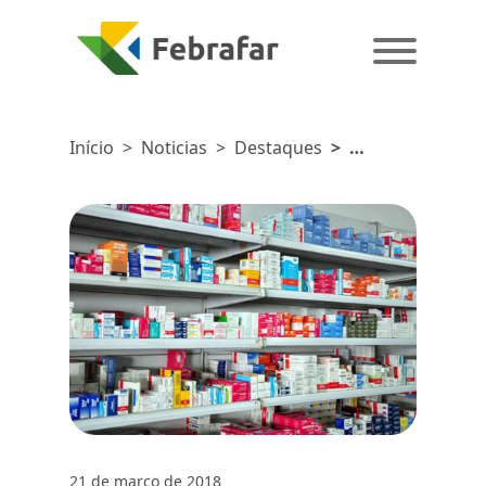
Início
>
Noticias
>
Destaques
>
Medicamentos
terão
aumentos
médios de
2,43%,
informa
CMED
21 de março de 2018