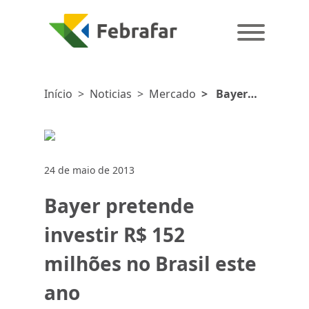
Início
>
Noticias
>
Mercado
>
Bayer
pretende
investir R$
152 milhões
no Brasil
24 de maio de 2013
este ano
Bayer pretende
investir R$ 152
milhões no Brasil este
ano