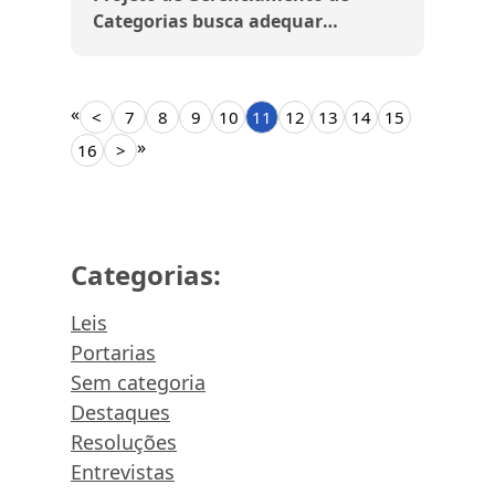
Categorias busca adequar
exposição de MIPs
«
<
7
8
9
10
11
12
13
14
15
»
16
>
Categorias:
Leis
Portarias
Sem categoria
Destaques
Resoluções
Entrevistas