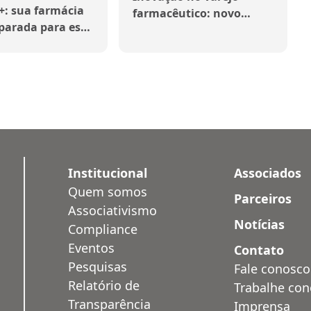
+: sua farmácia
farmacêutico: novo
parada para esse
artigo de Edison
Tamascia provoca
reflexão sobre o futuro
do setor
Institucional
Associados
Quem somos
Parceiros
Associativismo
Notícias
Compliance
Eventos
Contato
Pesquisas
Fale conosco
Relatório de
Trabalhe co
Transparência
Imprensa