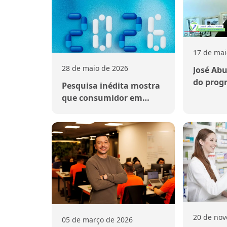
17 de mai
28 de maio de 2026
José Abu
do prog
Pesquisa inédita mostra
Farmácia
que consumidor em
desafios
farmácias está mais
pelas fa
digital, mais sênior e
indepen
mais exigente
20 de no
05 de março de 2026