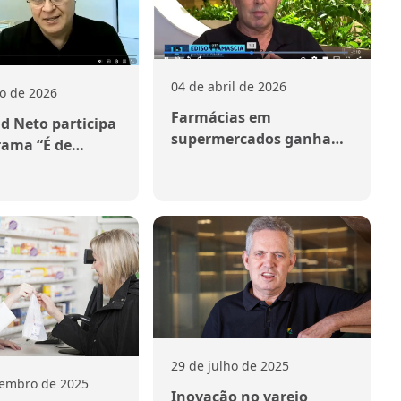
04 de abril de 2026
o de 2026
Farmácias em
d Neto participa
supermercados ganham
rama “É de
regulamentação e
” e analisa os
Febrafar se destaca no
 enfrentados
debate nacional
rmácias
dentes no Brasil
29 de julho de 2025
vembro de 2025
Inovação no varejo