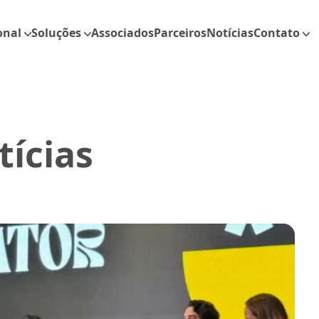
onal
Soluções
Associados
Parceiros
Notícias
Contato
tícias