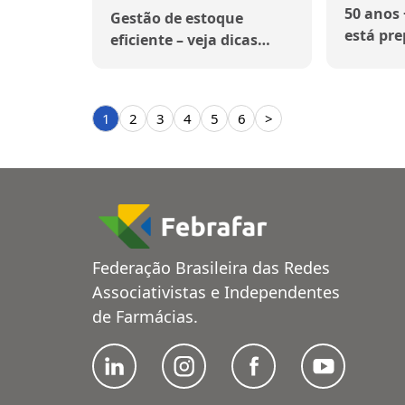
50 anos 
Gestão de estoque
está pre
eficiente – veja dicas
público?
práticas para os varejos
1
2
3
4
5
6
>
Federação Brasileira das Redes
Associativistas e Independentes
de Farmácias.