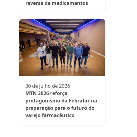
reversa de medicamentos
13 de julh
President
participa 
comenta d
30 de julho de 2026
aos medi
MTN 2026 reforça
protagonismo da Febrafar na
preparação para o futuro do
varejo farmacêutico