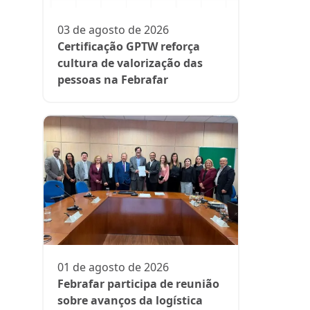
participa
fase da es
03 de agosto de 2026
Rede Supe
Certificação GPTW reforça
cultura de valorização das
pessoas na Febrafar
21 de julh
Farmácia
protagon
01 de agosto de 2026
suplemen
Febrafar participa de reunião
sobre avanços da logística