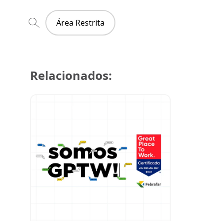
Área Restrita
Relacionados:
29 de julh
Super Cre