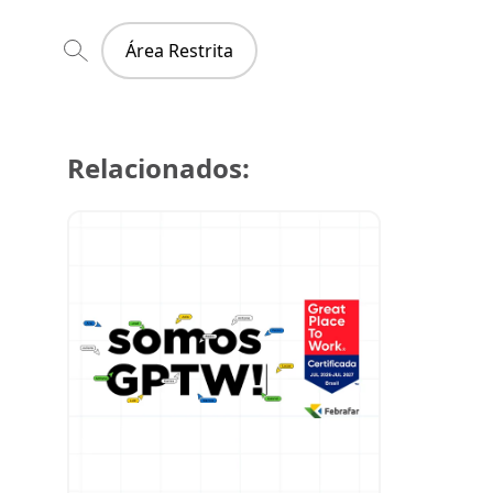
Área Restrita
Relacionados:
21 de julh
Farmácia