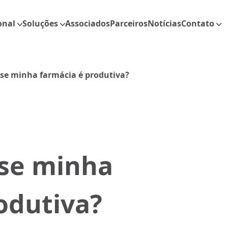
onal
Soluções
Associados
Parceiros
Notícias
Contato
 se minha farmácia é produtiva?
 se minha
odutiva?