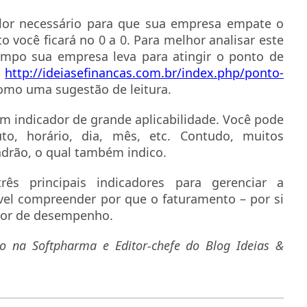
valor necessário para que sua empresa empate o
o você ficará no 0 a 0. Para melhor analisar este
tempo sua empresa leva para atingir o ponto de
k
http://ideiasefinancas.com.br/index.php/ponto-
mo uma sugestão de leitura.
um indicador de grande aplicabilidade. Você pode
duto, horário, dia, mês, etc. Contudo, muitos
adrão, o qual também indico.
ês principais indicadores para gerenciar a
vel compreender por que o faturamento – por si
ador de desempenho.
ão na Softpharma e Editor-chefe do Blog Ideias &