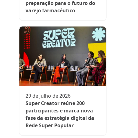
preparação para o futuro do
varejo farmacêutico
06 de julh
Acelera F
associati
oportunid
para farm
29 de julho de 2026
Super Creator reúne 200
participantes e marca nova
fase da estratégia digital da
Rede Super Popular