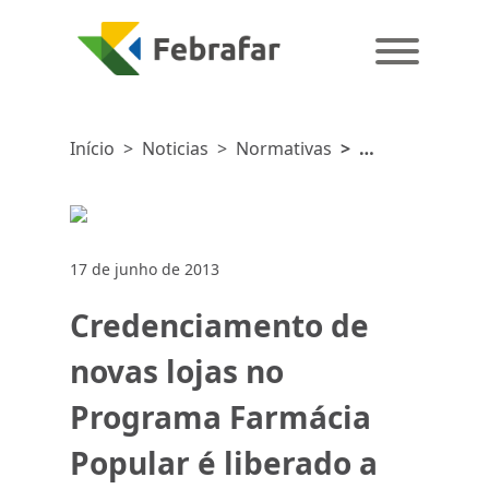
Início
>
Noticias
>
Normativas
>
Credenciamento
de novas
lojas no
Programa
17 de junho de 2013
Farmácia
Popular é
Credenciamento de
liberado a
partir do
novas lojas no
dia 17 de
Programa Farmácia
junho de
2013
Popular é liberado a