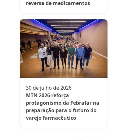
reversa de medicamentos
13 de julh
President
participa 
comenta d
30 de julho de 2026
aos medi
MTN 2026 reforça
protagonismo da Febrafar na
preparação para o futuro do
varejo farmacêutico