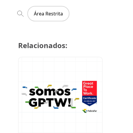
Área Restrita
Relacionados:
29 de julh
Super Cre