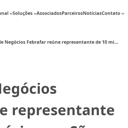
onal
Soluções
Associados
Parceiros
Notícias
Contato
e Negócios Febrafar reúne representante de 10 mil
 São Paulo
Negócios
ne representante