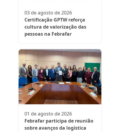
participa
fase da es
03 de agosto de 2026
Rede Supe
Certificação GPTW reforça
cultura de valorização das
pessoas na Febrafar
21 de julh
Farmácia
protagon
01 de agosto de 2026
suplemen
Febrafar participa de reunião
sobre avanços da logística