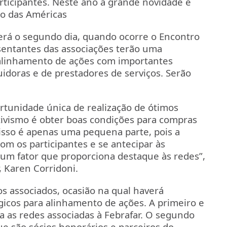
articipantes. Neste ano a grande novidade é
ço das Américas
erá o segundo dia, quando ocorre o Encontro
esentantes das associações terão uma
alinhamento de ações com importantes
uidoras e de prestadores de serviços. Serão
tunidade única de realização de ótimos
tivismo é obter boas condições para compras
isso é apenas uma pequena parte, pois a
om os participantes e se antecipar às
um fator que proporciona destaque às redes”,
, Karen Corridoni.
os associados, ocasião na qual haverá
gicos para alinhamento de ações. A primeiro e
ra as redes associadas à Febrafar. O segundo
ue são sócios honorários e parceiros do