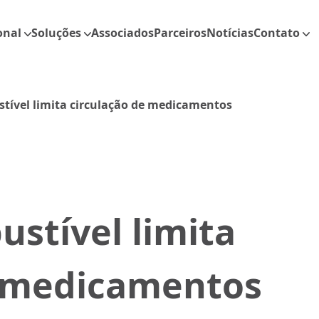
onal
Soluções
Associados
Parceiros
Notícias
Contato
stível limita circulação de medicamentos
ustível limita
e medicamentos