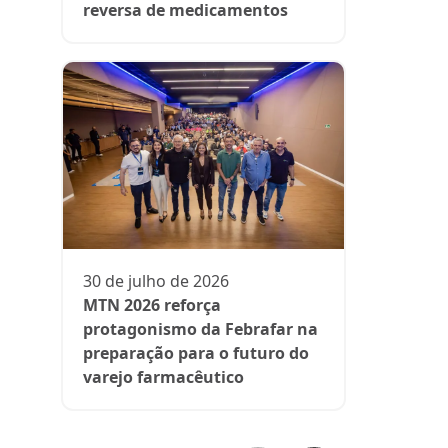
reversa de medicamentos
13 de julh
President
participa 
comenta d
30 de julho de 2026
aos medi
MTN 2026 reforça
protagonismo da Febrafar na
preparação para o futuro do
varejo farmacêutico