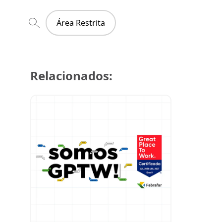
Área Restrita
Relacionados:
29 de julh
Super Cre