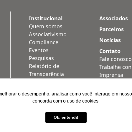
Institucional
Associados
Quem somos
Parceiros
Associativismo
Notícias
Compliance
Eventos
Contato
Pesquisas
Fale conosco
Relatório de
Trabalhe co
Transparência
Imprensa
Salarial
Área Restrit
Privacidade
melhorar o desempenho, analisar como você interage em nosso sit
Soluções
concorda com o uso de cookies.
Ok, entendi!
s |
Política de Privacidade