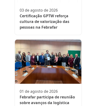
participa
fase da es
03 de agosto de 2026
Rede Supe
Certificação GPTW reforça
cultura de valorização das
pessoas na Febrafar
21 de julh
Farmácia
protagon
01 de agosto de 2026
suplemen
Febrafar participa de reunião
sobre avanços da logística