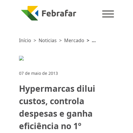
Início
>
Noticias
>
Mercado
>
Hypermarcas
dilui custos,
controla
despesas e
07 de maio de 2013
ganha
eficiência
Hypermarcas dilui
no 1º
trimestre do
custos, controla
ano
despesas e ganha
eficiência no 1º