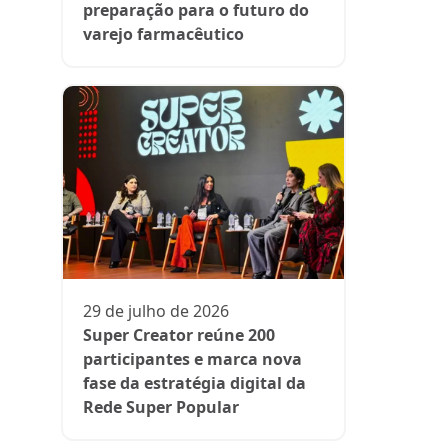
preparação para o futuro do
varejo farmacêutico
06 de julh
Acelera F
associati
oportunid
para farm
29 de julho de 2026
Super Creator reúne 200
participantes e marca nova
fase da estratégia digital da
Rede Super Popular