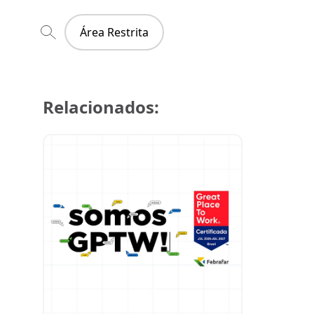
Área Restrita
Relacionados:
21 de julh
Farmácia