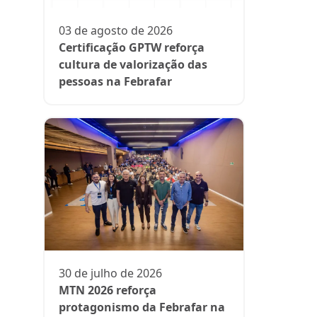
protagon
suplemen
03 de agosto de 2026
Certificação GPTW reforça
cultura de valorização das
pessoas na Febrafar
13 de julh
President
participa 
comenta d
aos medi
30 de julho de 2026
MTN 2026 reforça
protagonismo da Febrafar na