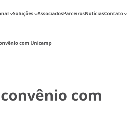
onal
Soluções
Associados
Parceiros
Notícias
Contato
convênio com Unicamp
a convênio com