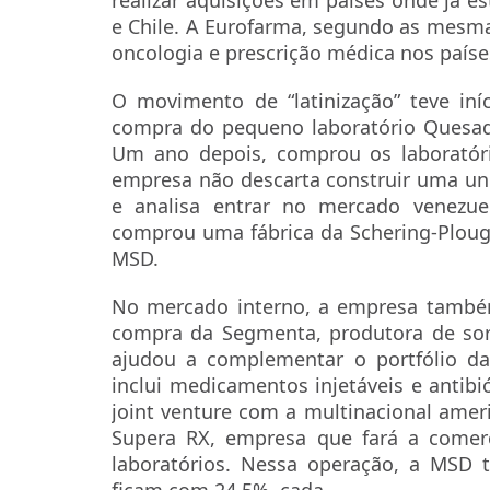
e Chile. A Eurofarma, segundo as mesmas
oncologia e prescrição médica nos paíse
O movimento de “latinização” teve i
compra do pequeno laboratório Quesad
Um ano depois, comprou os laboratório
empresa não descarta construir uma u
e analisa entrar no mercado venezue
comprou uma fábrica da Schering-Plou
MSD.
No mercado interno, a empresa també
compra da Segmenta, produtora de sor
ajudou a complementar o portfólio d
inclui medicamentos injetáveis e anti
joint venture com a multinacional ameri
Supera RX, empresa que fará a comer
laboratórios. Nessa operação, a MSD t
ficam com 24,5%, cada.