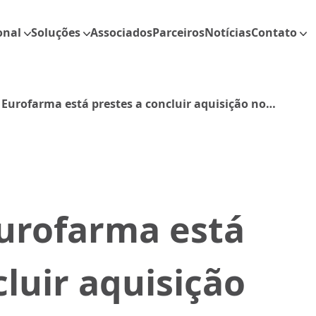
onal
Soluções
Associados
Parceiros
Notícias
Contato
 Eurofarma está prestes a concluir aquisição no
Eurofarma está
cluir aquisição