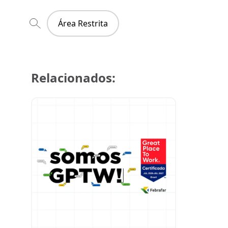
Área Restrita
Relacionados:
21 de julh
Farmácia