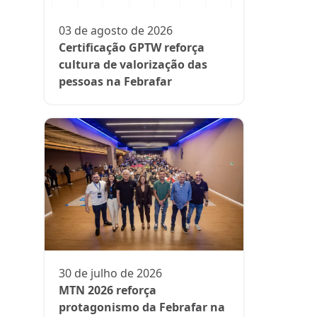
protagon
suplemen
03 de agosto de 2026
Certificação GPTW reforça
cultura de valorização das
pessoas na Febrafar
13 de julh
President
participa 
comenta d
aos medi
30 de julho de 2026
MTN 2026 reforça
protagonismo da Febrafar na