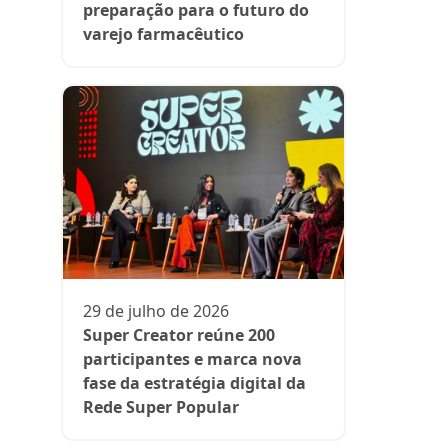
preparação para o futuro do
varejo farmacêutico
06 de julh
Acelera F
associati
oportunid
para farm
29 de julho de 2026
Super Creator reúne 200
participantes e marca nova
fase da estratégia digital da
Rede Super Popular