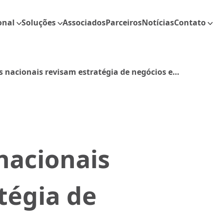
onal
Soluções
Associados
Parceiros
Notícias
Contato
s nacionais revisam estratégia de negócios e
ersificação de portfólio
nacionais
tégia de