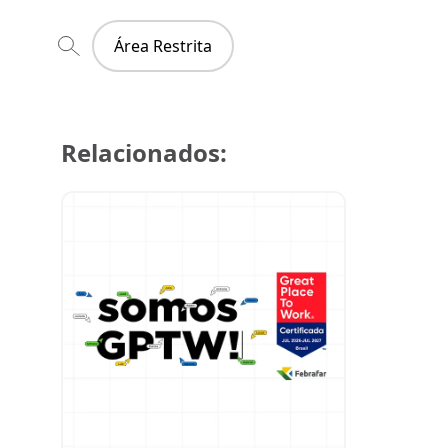
Área Restrita
Relacionados:
29 de julh
Super Cre