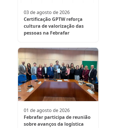
participa
fase da es
03 de agosto de 2026
Rede Supe
Certificação GPTW reforça
cultura de valorização das
pessoas na Febrafar
21 de julh
Farmácia
protagon
01 de agosto de 2026
suplemen
Febrafar participa de reunião
sobre avanços da logística