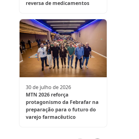
reversa de medicamentos
13 de julh
President
participa 
comenta d
30 de julho de 2026
aos medi
MTN 2026 reforça
protagonismo da Febrafar na
preparação para o futuro do
varejo farmacêutico