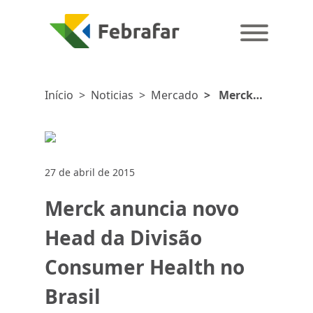
Início
>
Noticias
>
Mercado
>
Merck
anuncia
novo Head
da Divisão
Consumer
27 de abril de 2015
Health no
Brasil
Merck anuncia novo
Head da Divisão
Consumer Health no
Brasil