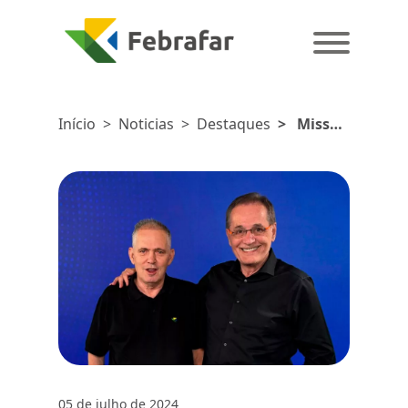
Início
>
Noticias
>
Destaques
>
Missão
Técnica
Nacional
(MTN)
2024:
inovação e
conexão
no mundo
digital
05 de julho de 2024