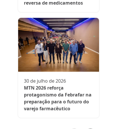
reversa de medicamentos
13 de julh
President
participa 
comenta d
30 de julho de 2026
aos medi
MTN 2026 reforça
protagonismo da Febrafar na
preparação para o futuro do
varejo farmacêutico