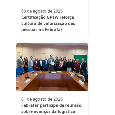
participa
fase da es
03 de agosto de 2026
Rede Supe
Certificação GPTW reforça
cultura de valorização das
pessoas na Febrafar
21 de julh
Farmácia
protagon
01 de agosto de 2026
suplemen
Febrafar participa de reunião
sobre avanços da logística