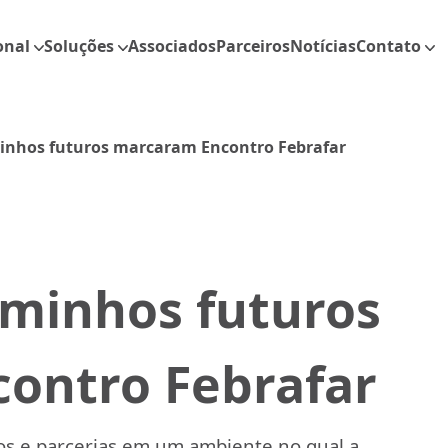
onal
Soluções
Associados
Parceiros
Notícias
Contato
inhos futuros marcaram Encontro Febrafar
aminhos futuros
ontro Febrafar
os e parcerias em um ambiente no qual a