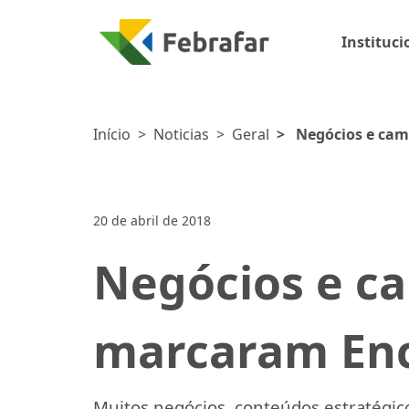
Instituci
Início
>
Noticias
>
Geral
>
Negócios e cam
20 de abril de 2018
Negócios e c
marcaram Enc
Muitos negócios, conteúdos estratégic