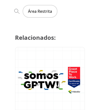
Área Restrita
Relacionados:
29 de julh
Super Cre