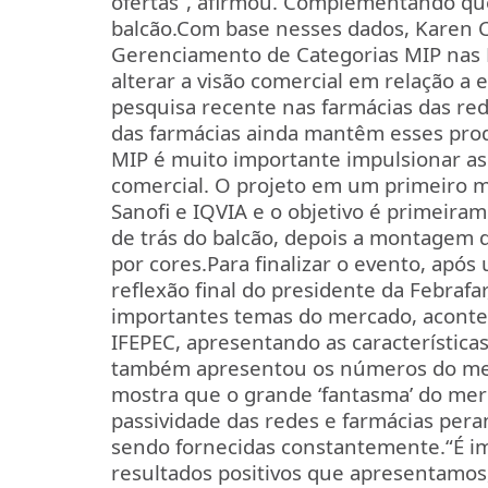
ofertas”, afirmou. Complementando que
balcão.
Com base nesses dados, Karen C
Gerenciamento de Categorias MIP nas 
alterar a visão comercial em relação a
pesquisa recente nas farmácias das re
das farmácias ainda mantêm esses prod
MIP é muito importante impulsionar as
comercial. O projeto em um primeiro m
Sanofi e IQVIA e o objetivo é primeir
de trás do balcão, depois a montagem d
por cores.
Para finalizar o evento, apó
reflexão final do presidente da Febrafa
importantes temas do mercado, aconte
IFEPEC, apresentando as característica
também apresentou os números do mer
mostra que o grande ‘fantasma’ do merc
passividade das redes e farmácias per
sendo fornecidas constantemente.
“É i
resultados positivos que apresentamos,