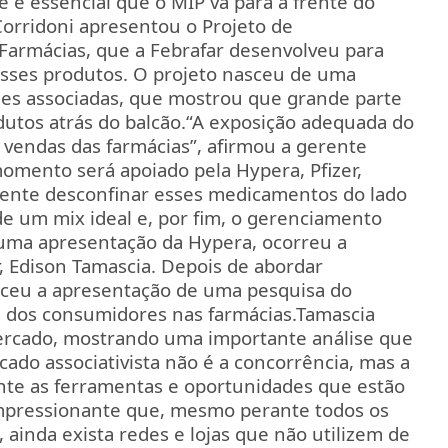
 é essencial que o MIP vá para a frente do
orridoni apresentou o Projeto de
Farmácias, que a Febrafar desenvolveu para
 esses produtos. O projeto nasceu de uma
des associadas, que mostrou que grande parte
utos atrás do balcão.
“A exposição adequada do
 vendas das farmácias”, afirmou a gerente
omento será apoiado pela Hypera, Pfizer,
amente desconfinar esses medicamentos do lado
e um mix ideal e, por fim, o gerenciamento
s uma apresentação da Hypera, ocorreu a
r, Edison Tamascia. Depois de abordar
ceu a apresentação de uma pesquisa do
s dos consumidores nas farmácias.
Tamascia
cado, mostrando uma importante análise que
ado associativista não é a concorrência, mas a
ante as ferramentas e oportunidades que estão
mpressionante que, mesmo perante todos os
 ainda exista redes e lojas que não utilizem de