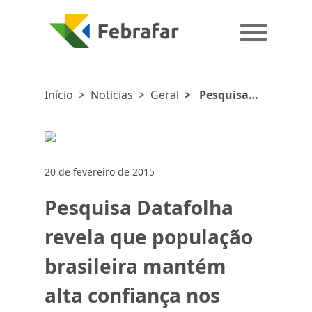
Início
>
Noticias
>
Geral
>
Pesquisa
Datafolha
revela que
população
brasileira
20 de fevereiro de 2015
mantém alta
confiança nos
Pesquisa Datafolha
medicamentos
genéricos
revela que população
brasileira mantém
alta confiança nos