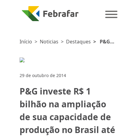
Início
>
Noticias
>
Destaques
>
P&G
investe R$
1 bilhão
na
ampliação
29 de outubro de 2014
de sua
capacidade
P&G investe R$ 1
de
produção
bilhão na ampliação
no Brasil
de sua capacidade de
até 2015
produção no Brasil até