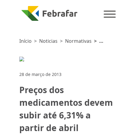
Início
>
Noticias
>
Normativas
>
Preços
dos
medicamentos
devem
28 de março de 2013
subir até
6,31% a
Preços dos
partir de
abril
medicamentos devem
subir até 6,31% a
partir de abril