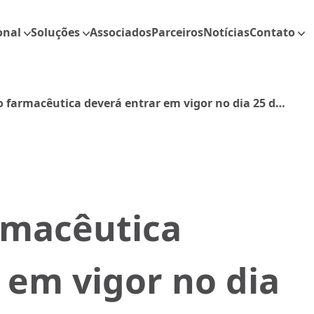
onal
Soluções
Associados
Parceiros
Notícias
Contato
o farmacêutica deverá entrar em vigor no dia 25 de
rmacêutica
 em vigor no dia