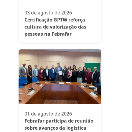
participa
fase da es
03 de agosto de 2026
Rede Supe
Certificação GPTW reforça
cultura de valorização das
pessoas na Febrafar
21 de julh
Farmácia
protagon
01 de agosto de 2026
suplemen
Febrafar participa de reunião
sobre avanços da logística