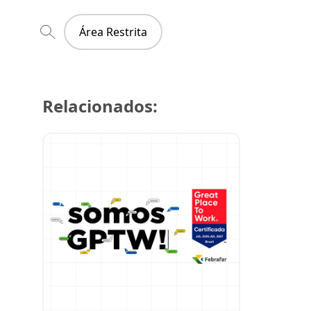
Área Restrita
Relacionados:
29 de julh
Super Cre