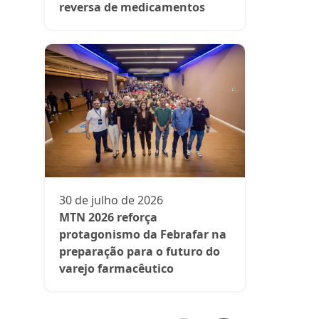
reversa de medicamentos
13 de julh
President
participa 
comenta d
30 de julho de 2026
aos medi
MTN 2026 reforça
protagonismo da Febrafar na
preparação para o futuro do
varejo farmacêutico