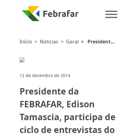
Início
>
Noticias
>
Geral
>
Presidente
da FEBRAFAR,
Edison
Tamascia,
participa de
12 de dezembro de 2014
ciclo de
entrevistas do
Presidente da
Conbrafarma,
em São Paulo
FEBRAFAR, Edison
Tamascia, participa de
ciclo de entrevistas do