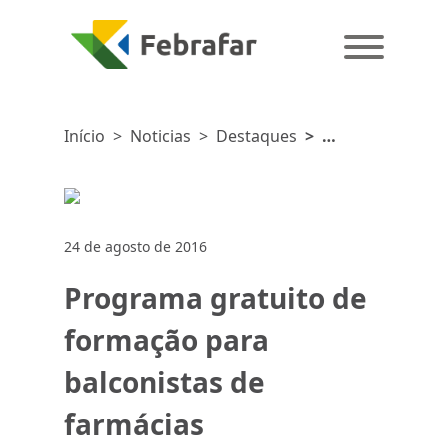
Início
>
Noticias
>
Destaques
>
Programa
gratuito
de
formação
24 de agosto de 2016
para
balconistas
Programa gratuito de
de
farmácias
formação para
balconistas de
farmácias