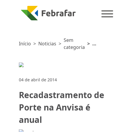
Sem
Início
>
Noticias
>
>
categoria
Recadastramento
de Porte na
Anvisa é
anual
04 de abril de 2014
Recadastramento de
Porte na Anvisa é
anual