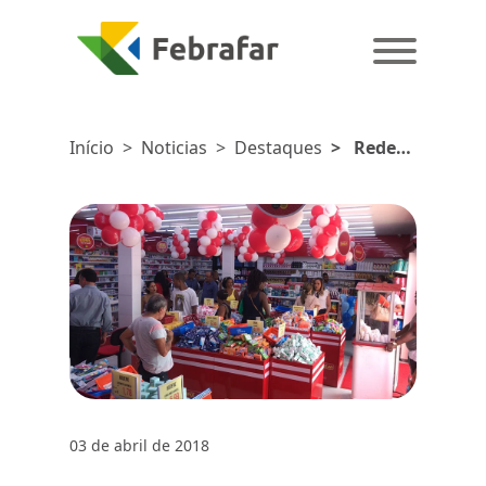
Início
>
Noticias
>
Destaques
>
Rede
Ultra
Popular
inaugura
sua
farmácia
número
500 em
Salvador
03 de abril de 2018