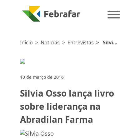
Início
>
Noticias
>
Entrevistas
>
Silvia
Osso
lança livro
sobre
liderança
10 de março de 2016
na
Abradilan
Silvia Osso lança livro
Farma
sobre liderança na
Abradilan Farma