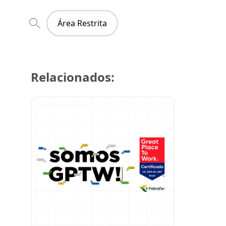
Área Restrita
Relacionados:
29 de julh
Super Cre