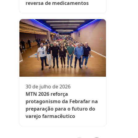
reversa de medicamentos
13 de julh
President
participa 
comenta d
30 de julho de 2026
aos medi
MTN 2026 reforça
protagonismo da Febrafar na
preparação para o futuro do
varejo farmacêutico