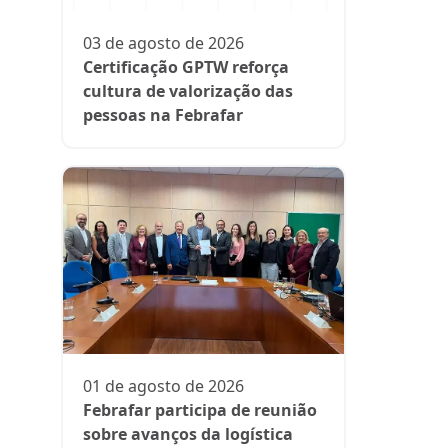
participa
fase da es
03 de agosto de 2026
Rede Supe
Certificação GPTW reforça
cultura de valorização das
pessoas na Febrafar
21 de julh
Farmácia
protagon
01 de agosto de 2026
suplemen
Febrafar participa de reunião
sobre avanços da logística