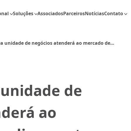
onal
Soluções
Associados
Parceiros
Notícias
Contato
a unidade de negócios atenderá ao mercado de
TC, RX e Similares
 unidade de
nderá ao