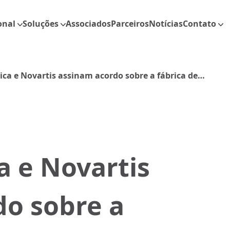
onal
Soluções
Associados
Parceiros
Notícias
Contato
ca e Novartis assinam acordo sobre a fábrica de
a
 e Novartis
do sobre a