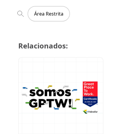
Área Restrita
Relacionados:
29 de julh
Super Cre