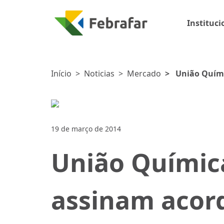
Instituci
Início
>
Noticias
>
Mercado
>
União Quími
Taboão da Serr
19 de março de 2014
União Química
assinam acor