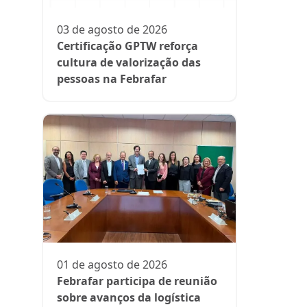
participa
fase da es
03 de agosto de 2026
Rede Supe
Certificação GPTW reforça
cultura de valorização das
pessoas na Febrafar
21 de julh
Farmácia
protagon
01 de agosto de 2026
suplemen
Febrafar participa de reunião
sobre avanços da logística