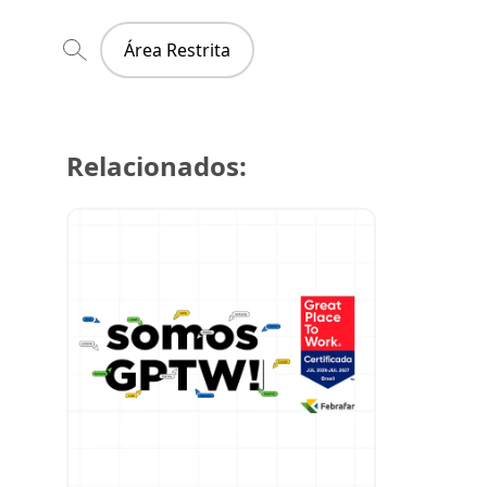
Área Restrita
Relacionados:
29 de julh
Super Cre