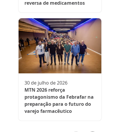
reversa de medicamentos
13 de julh
President
participa 
comenta d
30 de julho de 2026
aos medi
MTN 2026 reforça
protagonismo da Febrafar na
preparação para o futuro do
varejo farmacêutico