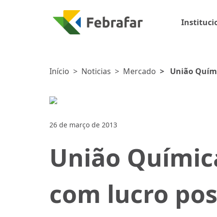
Instituci
Início
>
Noticias
>
Mercado
>
União Quími
26 de março de 2013
União Químic
com lucro pos