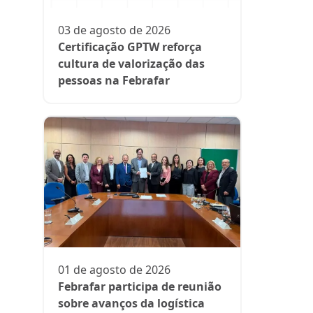
participa
fase da es
03 de agosto de 2026
Rede Supe
Certificação GPTW reforça
cultura de valorização das
pessoas na Febrafar
21 de julh
Farmácia
protagon
01 de agosto de 2026
suplemen
Febrafar participa de reunião
sobre avanços da logística