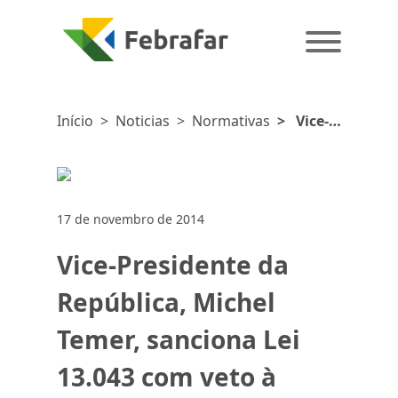
Início
>
Noticias
>
Normativas
>
Vice-
Presidente
da
República,
Michel
17 de novembro de 2014
Temer,
sanciona
Vice-Presidente da
Lei 13.043
com veto
República, Michel
à
Temer, sanciona Lei
desoneração
da folha
13.043 com veto à
de