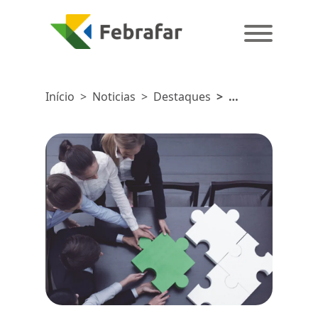
Início
>
Noticias
>
Destaques
>
Associativismo
- 10
benefícios
proporcionados