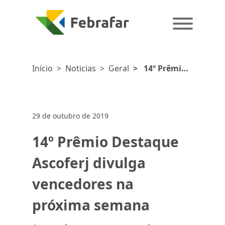
Início
>
Noticias
>
Geral
>
14º Prêmio
Destaque
Ascoferj
divulga
29 de outubro de 2019
vencedores na
próxima
14º Prêmio Destaque
semana
Ascoferj divulga
vencedores na
próxima semana