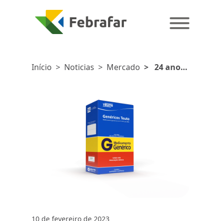
Início
>
Noticias
>
Mercado
>
24 anos
de
medicamentos
genéricos
no Brasil:
um avanço
10 de fevereiro de 2023