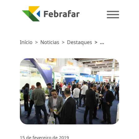
Início
>
Noticias
>
Destaques
>
Abradilan
Conexão
Farma
investe
nas
indústrias
da beleza
e
alimentação
15 de fevereiro de 2019