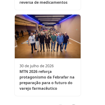
reversa de medicamentos
13 de julh
President
participa 
comenta d
30 de julho de 2026
aos medi
MTN 2026 reforça
protagonismo da Febrafar na
preparação para o futuro do
varejo farmacêutico