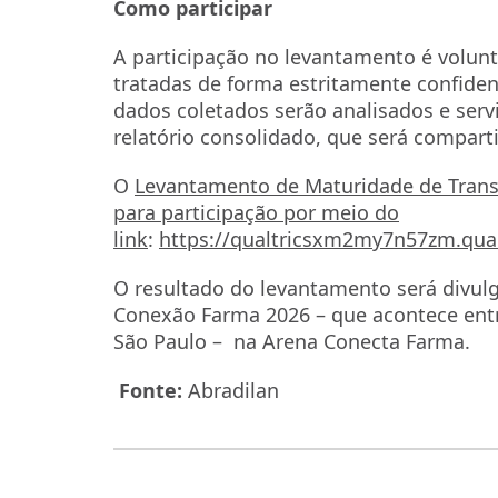
Como participar
A participação no levantamento é volunt
tratadas de forma estritamente confide
dados coletados serão analisados e ser
relatório consolidado, que será compart
O
Levantamento de Maturidade de Trans
para participação por meio do
link
:
https://qualtricsxm2my7n57zm.qua
O resultado do levantamento será divulg
Conexão Farma 2026 – que acontece entr
São Paulo – na Arena Conecta Farma.
Fonte:
Abradilan