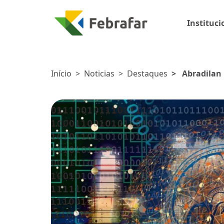
Instituci
Início
>
Noticias
>
Destaques
>
Abradilan
transformação