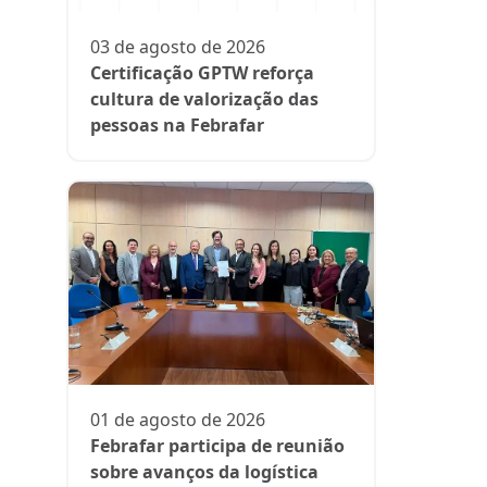
participa
fase da es
03 de agosto de 2026
Rede Supe
Certificação GPTW reforça
cultura de valorização das
pessoas na Febrafar
21 de julh
Farmácia
protagon
01 de agosto de 2026
suplemen
Febrafar participa de reunião
sobre avanços da logística