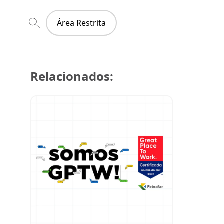
Área Restrita
Relacionados:
29 de julh
Super Cre