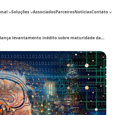
onal
Soluções
Associados
Parceiros
Notícias
Contato
 lança levantamento inédito sobre maturidade da
 digital nas farmácias