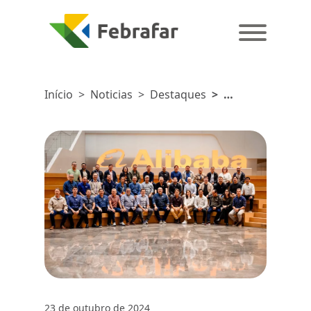
Início
>
Noticias
>
Destaques
>
Abradilan
promove
Viagem
Técnica
Internacional
na China
23 de outubro de 2024