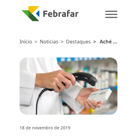
Início
>
Noticias
>
Destaques
>
Aché é
reconhecido
por
projeto de
rastreabilidade
no setor
da saúde
18 de novembro de 2019