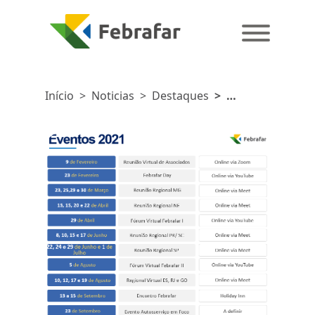
Início
>
Noticias
>
Destaques
>
Agenda de
eventos
2021
Febrafarprioriza
eventos
online