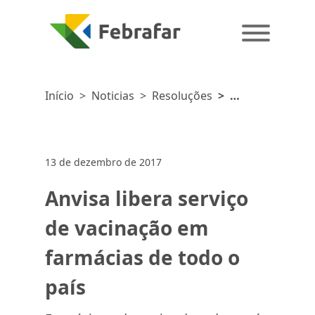
Início
>
Noticias
>
Resoluções
>
Anvisa
libera
serviço de
13 de dezembro de 2017
vacinação
em
Anvisa libera serviço
farmácias
de todo o
de vacinação em
país
farmácias de todo o
país