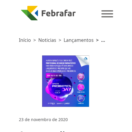
Início
>
Noticias
>
Lançamentos
>
Apsen
realiza
Probiotics
Day
cheio
conhecimentos
e
surpresas
23 de novembro de 2020