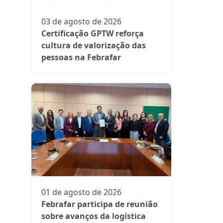
participa
fase da es
03 de agosto de 2026
Rede Supe
Certificação GPTW reforça
cultura de valorização das
pessoas na Febrafar
21 de julh
Farmácia
protagon
01 de agosto de 2026
suplemen
Febrafar participa de reunião
sobre avanços da logística