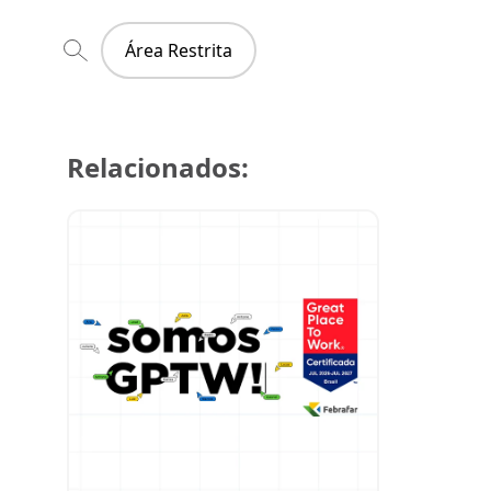
Área Restrita
Relacionados:
29 de julh
Super Cre