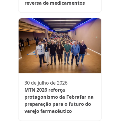
reversa de medicamentos
13 de julh
President
participa 
comenta d
30 de julho de 2026
aos medi
MTN 2026 reforça
protagonismo da Febrafar na
preparação para o futuro do
varejo farmacêutico