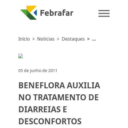
Início
>
Noticias
>
Destaques
>
BENEFLORA
AUXILIA
NO
TRATAMENTO
05 de junho de 2011
DE
DIARREIAS
BENEFLORA AUXILIA
E
DESCONFORTOS
NO TRATAMENTO DE
INTESTINAIS
DIARREIAS E
DESCONFORTOS