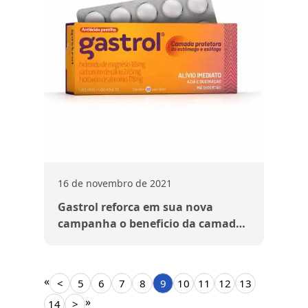
16 de novembro de 2021
Gastrol reforca em sua nova
campanha o beneficio da camada
protetora
«
<
5
6
7
8
9
10
11
12
13
»
14
>