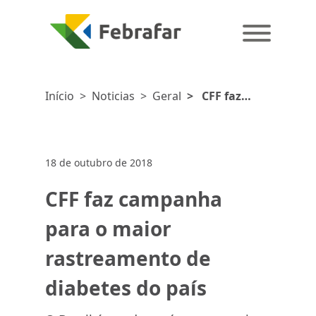
Início
>
Noticias
>
Geral
>
CFF faz
campanha para
o maior
rastreamento
18 de outubro de 2018
de diabetes do
país
CFF faz campanha
para o maior
rastreamento de
diabetes do país