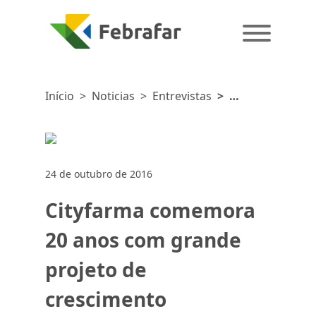
Início
>
Noticias
>
Entrevistas
>
Cityfarma
comemora
20 anos
com
24 de outubro de 2016
grande
projeto de
Cityfarma comemora
crescimento
20 anos com grande
projeto de
crescimento